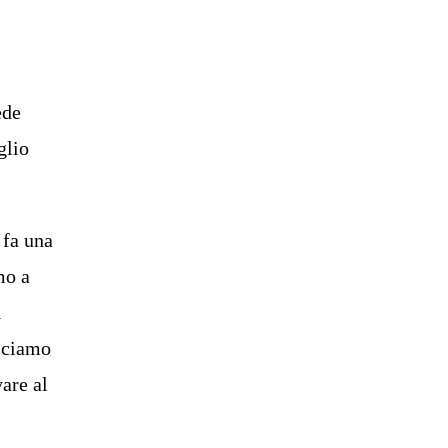
ede
glio
 fa una
mo a
i
usciamo
vare al