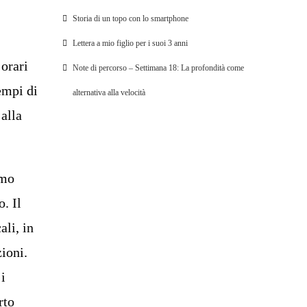
Storia di un topo con lo smartphone
Lettera a mio figlio per i suoi 3 anni
 orari
Note di percorso – Settimana 18: La profondità come
empi di
alternativa alla velocità
alla
amo
. Il
ali, in
ioni.
 i
rto