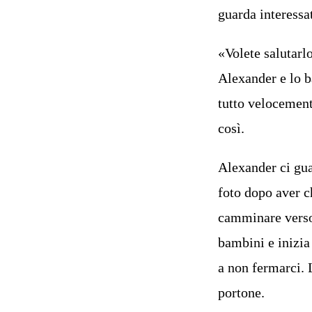
guarda interessa
«Volete salutarl
Alexander e lo b
tutto velocement
così.
Alexander ci gua
foto dopo aver c
camminare verso 
bambini e inizia
a non fermarci. 
portone.