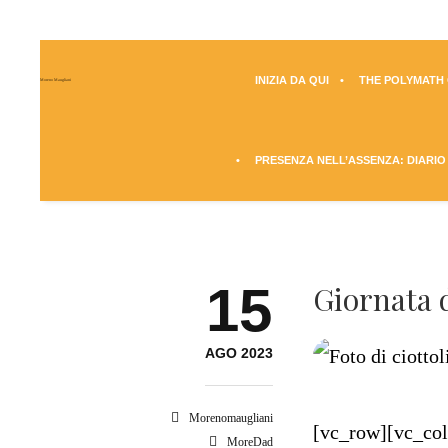
INIZIA DA QUI
THE POLYMATH Q
Moreno Maugliani
PRESENZA NELL’ASSENZA: DIARIO
15
Giornata d
AGO 2023
Morenomaugliani
[vc_row][vc_co
MoreDad