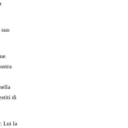
r
l suo
sue
mostra
nella
stiti di
. Lui la