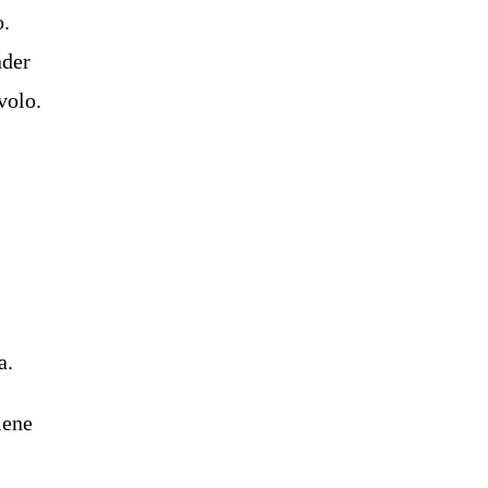
o.
nder
volo.
a.
iene