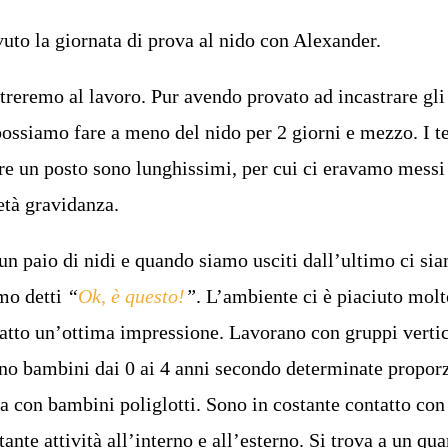
to la giornata di prova al nido con Alexander.
treremo al lavoro. Pur avendo provato ad incastrare gli
possiamo fare a meno del nido per 2 giorni e mezzo. I t
ere un posto sono lunghissimi, per cui ci eravamo messi 
età gravidanza.
n paio di nidi e quando siamo usciti dall’ultimo ci si
amo detti
“
Ok, è questo!
”
. L’ambiente ci è piaciuto molto
fatto un’ottima impressione. Lavorano con gruppi vertic
ono bambini dai 0 ai 4 anni secondo determinate proporz
 con bambini poliglotti. Sono in costante contatto con
tante attività all’interno e all’esterno. Si trova a un qua