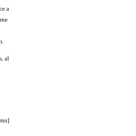
ce a
ime
o.
, al
umn]