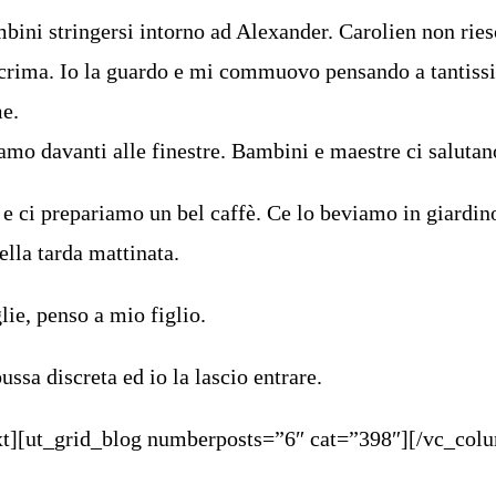
ini stringersi intorno ad Alexander. Carolien non ries
lacrima. Io la guardo e mi commuovo pensando a tantiss
me.
mo davanti alle finestre. Bambini e maestre ci salutan
e ci prepariamo un bel caffè. Ce lo beviamo in giardino
ella tarda mattinata.
ie, penso a mio figlio.
ssa discreta ed io la lascio entrare.
t][ut_grid_blog numberposts=”6″ cat=”398″][/vc_col