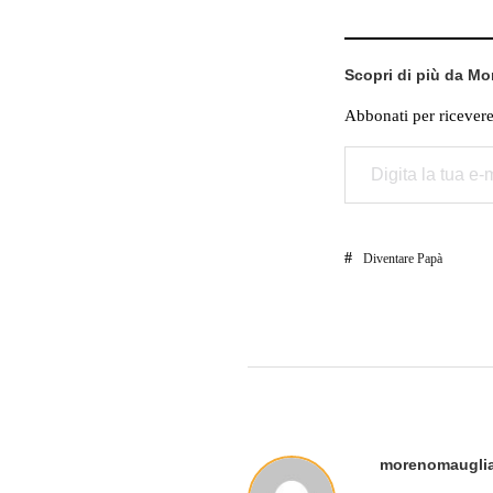
Scopri di più da M
Abbonati per ricevere g
Digita la tua e-mail...
Diventare Papà
morenomauglia