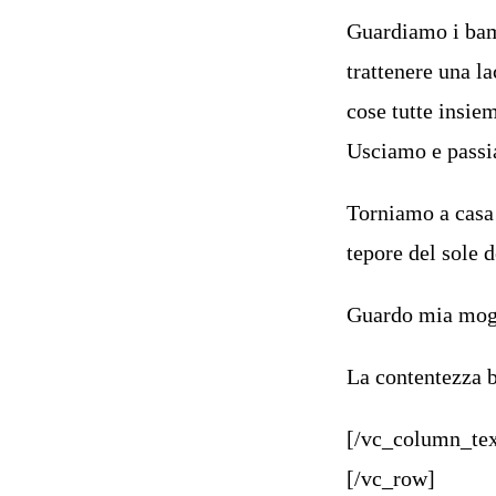
Guardiamo i bamb
trattenere una 
cose tutte insie
Usciamo e passia
Torniamo a casa 
tepore del sole d
Guardo mia mogl
La contentezza bu
[/vc_column_tex
[/vc_row]