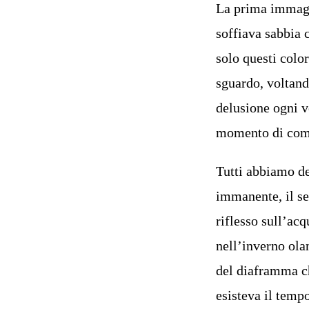
La prima immagin
soffiava sabbia 
solo questi color
sguardo, voltand
delusione ogni v
momento di comu
Tutti abbiamo de
immanente, il se
riflesso sull’ac
nell’inverno ola
del diaframma ch
esisteva il temp