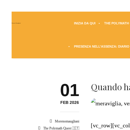
INIZIA DA QUI
THE POLYMATH Q
Moreno Maugliani
PRESENZA NELL’ASSENZA: DIARIO
01
Quando ha
FEB 2026
Morenomaugliani
[vc_row][vc_co
The Polymath Quest 🇮🇹