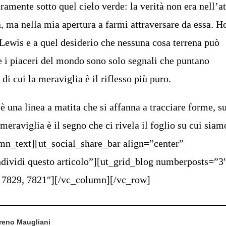
ramente sotto quel cielo verde: la verità non era nell’at
, ma nella mia apertura a farmi attraversare da essa. H
 Lewis e a quel desiderio che nessuna cosa terrena può
e i piaceri del mondo sono solo segnali che puntano
 di cui la meraviglia è il riflesso più puro.
 è una linea a matita che si affanna a tracciare forme, s
a meraviglia è il segno che ci rivela il foglio su cui siam
umn_text][ut_social_share_bar align=”center”
dividi questo articolo”][ut_grid_blog numberposts=”3
 7829, 7821″][/vc_column][/vc_row]
oreno Maugliani