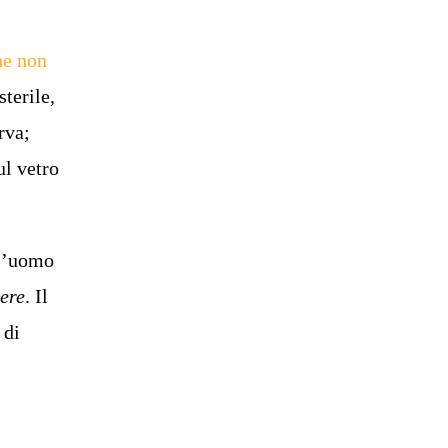
he non
terile,
rva;
ul vetro
 l’uomo
ere
. Il
 di