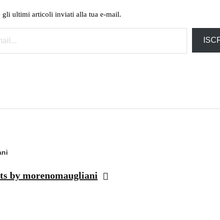
li ultimi articoli inviati alla tua e-mail.
ISCR
ni
sts by morenomaugliani