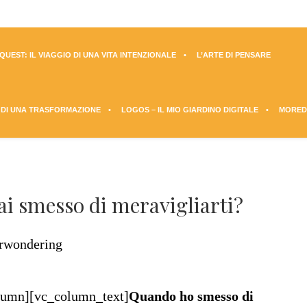
UEST: IL VIAGGIO DI UNA VITA INTENZIONALE
L’ARTE DI PENSARE
 DI UNA TRASFORMAZIONE
LOGOS – IL MIO GIARDINO DIGITALE
MORED
i smesso di meravigliarti?
lumn][vc_column_text]
Quando ho smesso di