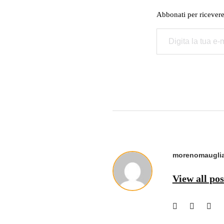
Abbonati per ricevere g
Digita la tua e-mail...
morenomauglia
View all po