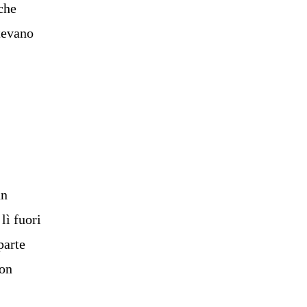
che
stevano
un
lì fuori
parte
non