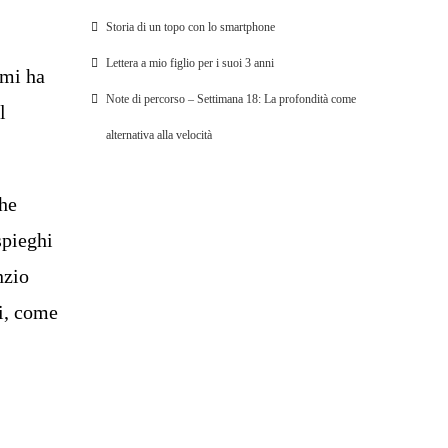
Storia di un topo con lo smartphone
Lettera a mio figlio per i suoi 3 anni
 mi ha
Note di percorso – Settimana 18: La profondità come
l
alternativa alla velocità
che
spieghi
nzio
oi, come