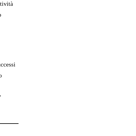
tività
o
uccessi
o
″