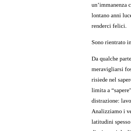
un’immanenza ch
lontano anni luc
renderci felici.
Sono rientrato i
Da qualche parte
meravigliarsi fo
risiede nel sape
limita a “sapere
distrazione: lavo
Analizziamo i ve
latitudini spess