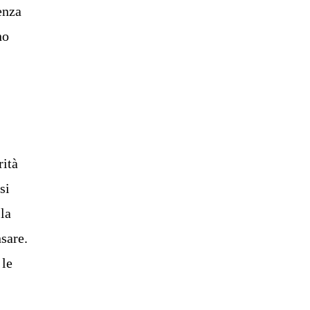
enza
no
rità
si
la
nsare.
 le