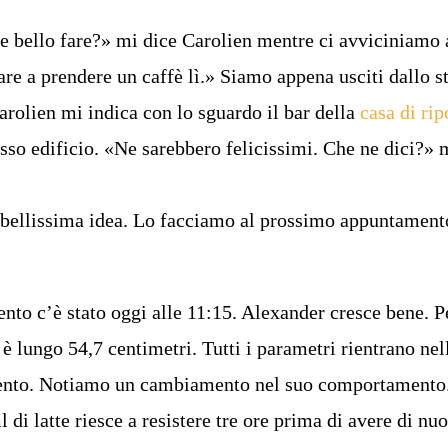
e bello fare?» mi dice Carolien mentre ci avviciniamo 
e a prendere un caffè lì.» Siamo appena usciti dallo s
Carolien mi indica con lo sguardo il bar della
casa di ri
tesso edificio. «Ne sarebbero felicissimi. Che ne dici?» 
 bellissima idea. Lo facciamo al prossimo appuntamen
to c’è stato oggi alle 11:15. Alexander cresce bene. P
 lungo 54,7 centimetri. Tutti i parametri rientrano nel
mento. Notiamo un cambiamento nel suo comportamento
di latte riesce a resistere tre ore prima di avere di nu