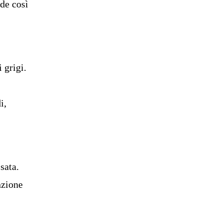
ede così
 grigi.
i,
.
sata.
nzione