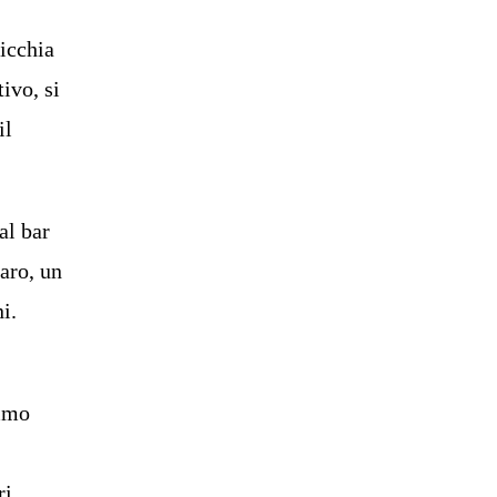
nicchia
ivo, si
il
al bar
iaro, un
i.
emmo
ri