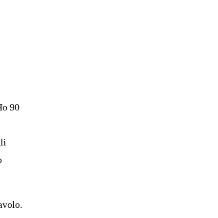
Ho 90
li
o
avolo.