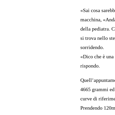
«Sai cosa sarebb
macchina, «Andar
della pediatra. 
si trova nello s
sorridendo.
«Dico che è una
rispondo.
Quell’appuntamen
4665 grammi ed è
curve di riferi
Prendendo 120ml 