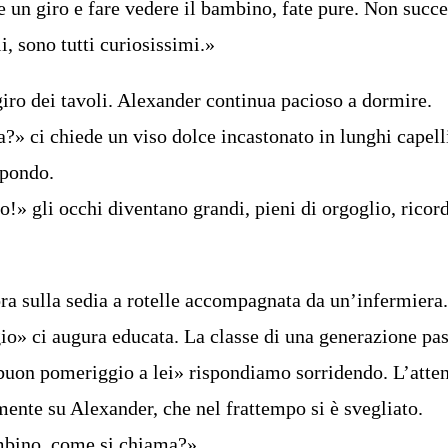
e un giro e fare vedere il bambino, fate pure. Non succ
i, sono tutti curiosissimi.»
iro dei tavoli. Alexander continua pacioso a dormire.
» ci chiede un viso dolce incastonato in lunghi capelli
spondo.
!» gli occhi diventano grandi, pieni di orgoglio, ricord
ra sulla sedia a rotelle accompagnata da un’infermiera
» ci augura educata. La classe di una generazione pas
buon pomeriggio a lei» rispondiamo sorridendo. L’atte
amente su Alexander, che nel frattempo si è svegliato.
bino, come si chiama?»