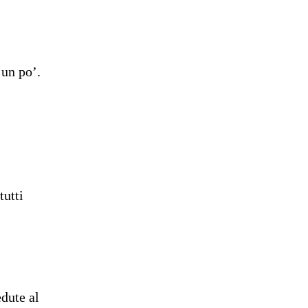
 un po’.
tutti
edute al