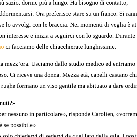
ù sazio, dorme più a lungo. Ha bisogno di contatto,
addormentarsi. Ora preferisce stare su un fianco. Si ran
 se lo avvolgi con le braccia. Nei momenti di veglia è att
n interesse e inizia a seguirci con lo sguardo. Durante 
no
ci facciamo delle chiacchierate lunghissime.
na mezz’ora. Usciamo dallo studio medico ed entriamo 
poso. Ci riceve una donna. Mezza età, capelli castano ch
e rughe formano un viso gentile ma abituato a dare ordin
enuti?»
per nessuno in particolare», risponde Carolien, «vorr
è se possibile»
olo chiedervi di sedervi da quel lato della sala. I nost