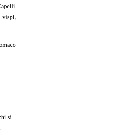
Capelli
 vispi,
stomaco
i
hi si
i