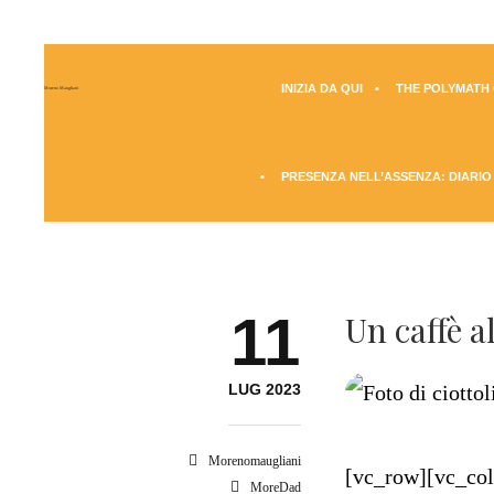
INIZIA DA QUI
THE POLYMATH Q
Moreno Maugliani
PRESENZA NELL’ASSENZA: DIARIO
11
Un caffè a
LUG 2023
Morenomaugliani
[vc_row][vc_co
MoreDad