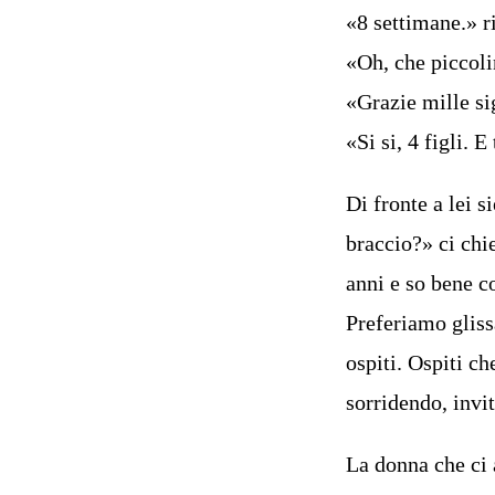
«8 settimane.» r
«Oh, che piccoli
«Grazie mille si
«Si si, 4 figli. E
Di fronte a lei s
braccio?» ci chi
anni e so bene c
Preferiamo gliss
ospiti. Ospiti c
sorridendo, invi
La donna che ci 