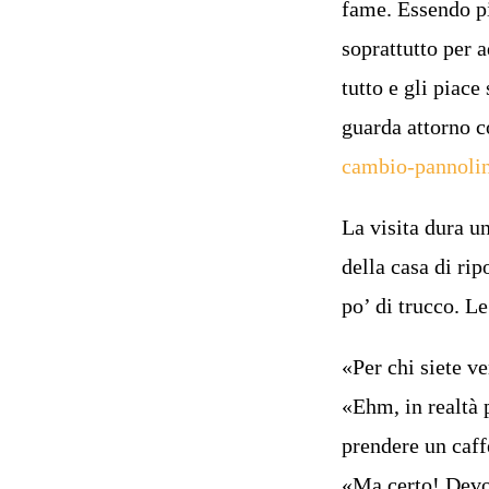
fame. Essendo pi
soprattutto per 
tutto e gli piace
guarda attorno co
cambio-pannoli
La visita dura u
della casa di ri
po’ di trucco. L
«Per chi siete v
«Ehm, in realtà 
prendere un caff
«Ma certo! Devo s