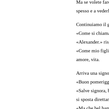
Ma se volete far
spesso e a vederl
Continuiamo il g
«Come si chiama?
«Alexander.» ri
«Come mio figlio
amore, vita.
Arriva una signo
«Buon pomeriggio
«Salve signora, 
si sposta dirett
«Ma che bel bam