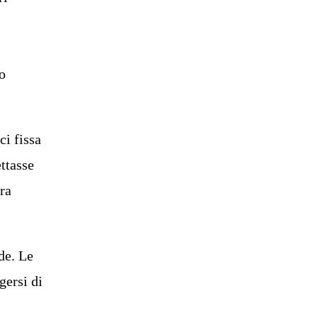
lo
ci fissa
ettasse
era
de. Le
gersi di