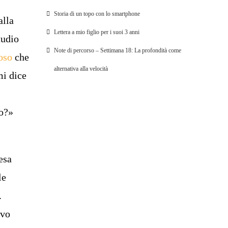
Storia di un topo con lo smartphone
alla
Lettera a mio figlio per i suoi 3 anni
tudio
Note di percorso – Settimana 18: La profondità come
poso
che
alternativa alla velocità
mi dice
to?»
esa
le
.
ovo