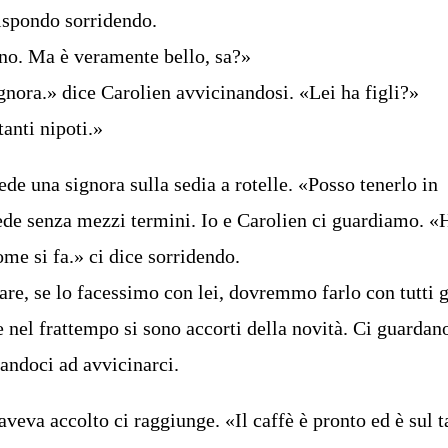
ispondo sorridendo.
no. Ma è veramente bello, sa?»
gnora.» dice Carolien avvicinandosi. «Lei ha figli?»
 tanti nipoti.»
iede una signora sulla sedia a rotelle. «Posso tenerlo in
ede senza mezzi termini. Io e Carolien ci guardiamo. «
ome si fa.» ci dice sorridendo.
are, se lo facessimo con lei, dovremmo farlo con tutti g
he nel frattempo si sono accorti della novità. Ci guardan
tandoci ad avvicinarci.
aveva accolto ci raggiunge. «Il caffè è pronto ed è sul t