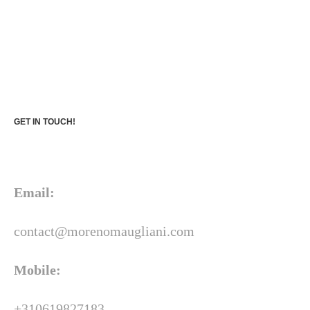
GET IN TOUCH!
Email:
contact@morenomaugliani.com
Mobile:
+310619827183