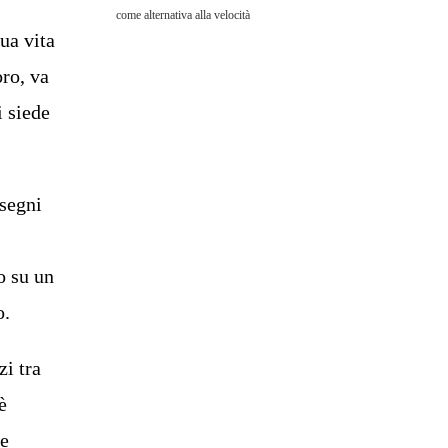
come alternativa alla velocità
sua vita
oro, va
i siede
 segni
o su un
o.
zi tra
è
se