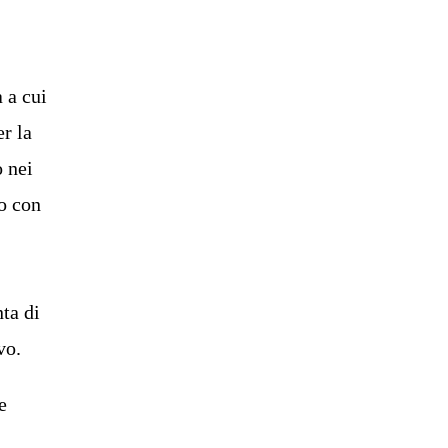
 a cui
r la
o nei
o con
ta di
vo.
e