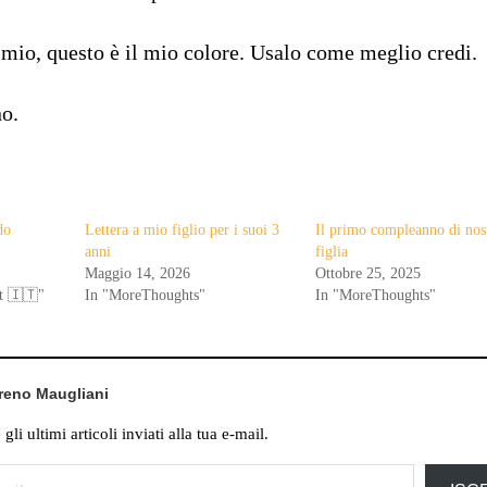
mio, questo è il mio colore. Usalo come meglio credi.
o.
do
Lettera a mio figlio per i suoi 3
Il primo compleanno di nos
anni
figlia
Maggio 14, 2026
Ottobre 25, 2025
t 🇮🇹"
In "MoreThoughts"
In "MoreThoughts"
oreno Maugliani
li ultimi articoli inviati alla tua e-mail.