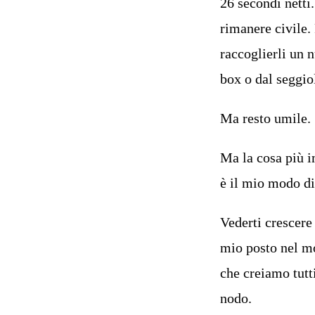
26 secondi netti
rimanere civile. 
raccoglierli un 
box o dal seggio
Ma resto umile.
Ma la cosa più i
è il mio modo d
Vederti crescere
mio posto nel mo
che creiamo tutt
nodo.