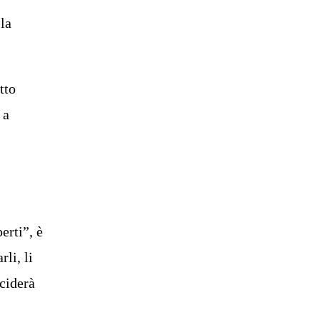
 la
tto
 a
erti”, è
li, li
ciderà