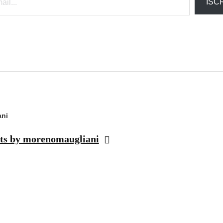
ISCR
ni
sts by morenomaugliani