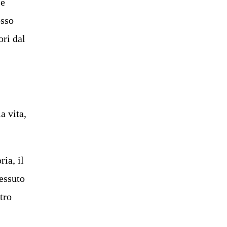
 e
osso
ori dal
a vita,
ia, il
tessuto
tro