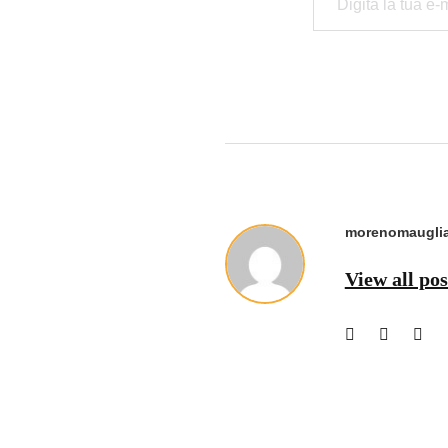
morenomauglia
View all po