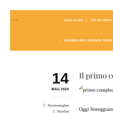
INIZIA DA QUI
THE POLYMATH Q
Moreno Maugliani
PRESENZA NELL’ASSENZA: DIARIO
14
Il primo c
MAG 2024
Morenomaugliani
Oggi festeggiam
MoreDad