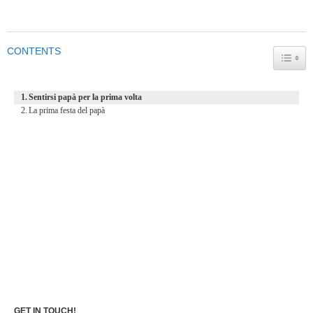
CONTENTS
TOGG
Sentirsi papà per la prima volta
La prima festa del papà
GET IN TOUCH!