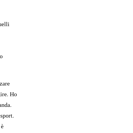
elli
co
zzare
gire. Ho
anda.
sport.
 è