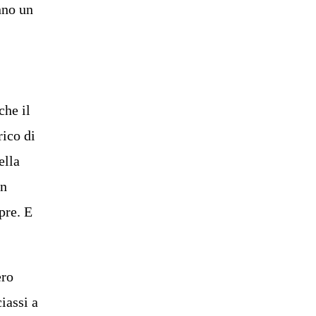
nno un
che il
rico di
ella
in
pre. E
ero
iassi a