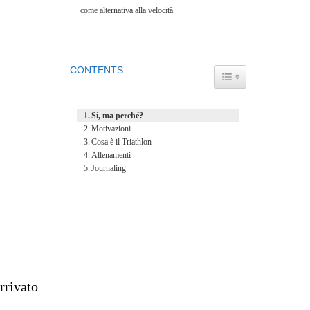
come alternativa alla velocità
CONTENTS
TOGGLE TABLE OF
Si, ma perché?
Motivazioni
Cosa è il Triathlon
Allenamenti
Journaling
rrivato