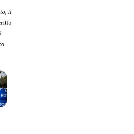
to, il
ritto
i
to