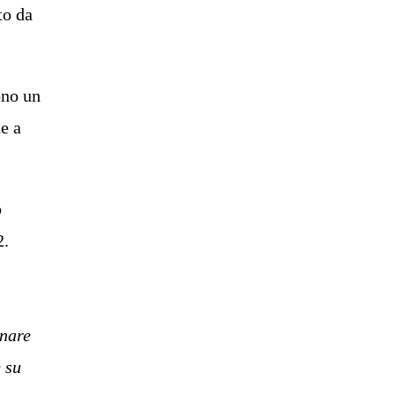
to da
ono un
te a
o
2.
inare
 su