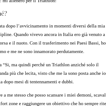
: mi allenerò per il Triathlon!
hé?
vata dopo l’avvicinamento in momenti diversi della mia 
scipline. Quando vivevo ancora in Italia ero già venuto a
orsa e il nuoto. Con il trasferimento nei Paesi Bassi, ho
lismo e me ne sono innamorato perdutamente.
 “Si, ma quindi perché un Triathlon anziché solo il
da più che lecita, visto che me la sono posta anche io
ata dopo mesi di tentennamenti e dubbi.
e a me stesso che posso scansare i miei demoni, scaval
fort zone e raggiungere un obiettivo che ho sempre rit