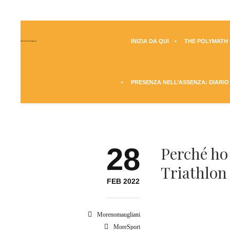
INIZIA DA QUI
THE POLYMATH Q
Moreno Maugliani
PRESENZA NELL’ASSENZA: DIARIO
28
Perché ho 
Triathlon
FEB 2022
Morenomaugliani
MoreSport