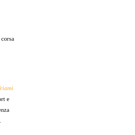
 corsa
riami
ort e
renza
.