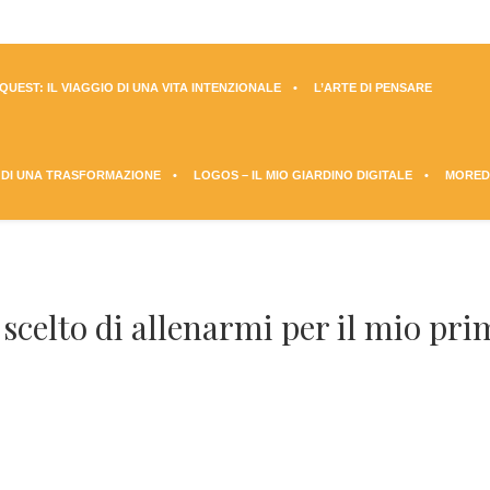
UEST: IL VIAGGIO DI UNA VITA INTENZIONALE
L’ARTE DI PENSARE
 DI UNA TRASFORMAZIONE
LOGOS – IL MIO GIARDINO DIGITALE
MORED
scelto di allenarmi per il mio pr