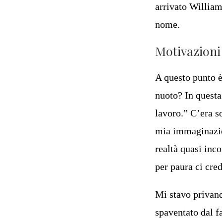
arrivato William
nome.
Motivazioni
A questo punto è
nuoto? In questa 
lavoro.” C’era so
mia immaginazion
realtà quasi inc
per paura ci cre
Mi stavo privand
spaventato dal fa