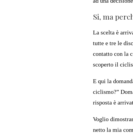
ad una decisione
Si, ma perc
La scelta è arri
tutte e tre le di
contatto con la c
scoperto il cic
E qui la domanda
ciclismo?” Doman
risposta è arriv
Voglio dimostrar
netto la mia com