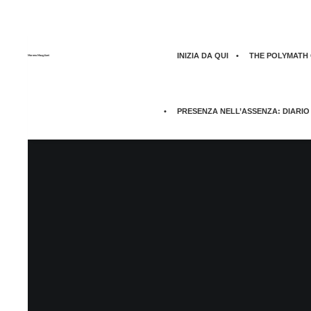
INIZIA DA QUI
THE POLYMATH Q
Moreno Maugliani
PRESENZA NELL’ASSENZA: DIARIO