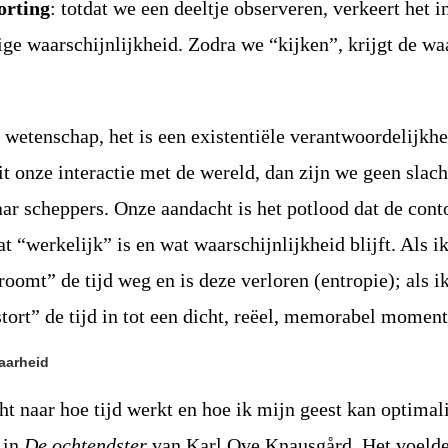
orting
: totdat we een deeltje observeren, verkeert het i
ige waarschijnlijkheid. Zodra we “kijken”, krijgt de wa
en wetenschap, het is een existentiële verantwoordelijkhe
it onze interactie met de wereld, dan zijn we geen slach
ar scheppers. Onze aandacht is het potlood dat de cont
t “werkelijk” is en wat waarschijnlijkheid blijft. Als i
roomt” de tijd weg en is deze verloren (entropie); als i
tort” de tijd in tot een dicht, reëel, memorabel moment
aarheid
t naar hoe tijd werkt en hoe ik mijn geest kan optimal
 in
De ochtendster
van Karl Ove Knausgård. Het voelde