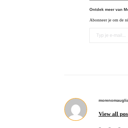
Ontdek meer van M
Abonneer je om de nie
Typ je e-mail...
morenomauglia
View all po