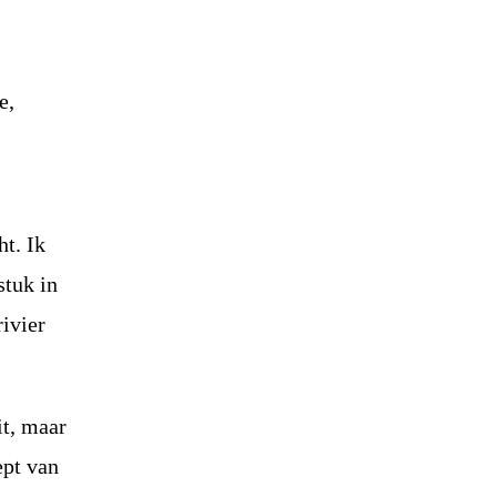
e,
ht. Ik
stuk in
rivier
it, maar
ept van