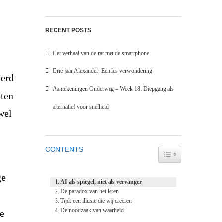
RECENT POSTS
Het verhaal van de rat met de smartphone
Drie jaar Alexander: Een les verwondering
eerd
Aantekeningen Onderweg – Week 18: Diepgang als
eten
alternatief voor snelheid
wel
CONTENTS
TOGGLE TABLE O
ge
AI als spiegel, niet als vervanger
De paradox van het leren
Tijd: een illusie die wij creëren
De noodzaak van waarheid
ze