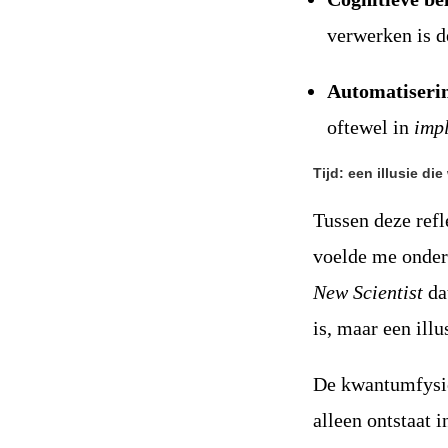
verwerken is de
Automatiseri
oftewel in
impl
Tijd: een illusie die
Tussen deze refle
voelde me onderd
New Scientist
dat
is, maar een illu
De kwantumfysica
alleen ontstaat 