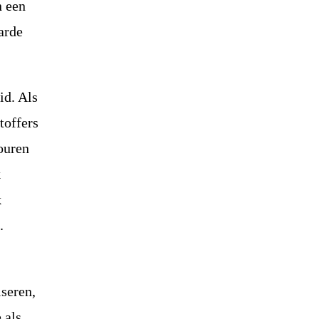
n een
arde
id. Als
toffers
ouren
k
k
.
iseren,
 als