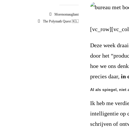
Morenomaugliani
The Polymath Quest 🇳🇱
[vc_row][vc_co
Deze week draai
door het “product
hoe we ons denk
precies daar,
in 
AI als spiegel, niet
Ik heb me verdi
intelligentie op
schrijven of ont