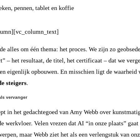
lumn][vc_column_text]
de alles om één thema: het proces. We zijn zo geobsed
” – het resultaat, de titel, het certificaat – dat we verg
en eigenlijk opbouwen. En misschien ligt de waarheid 
de steigers
.
 als vervanger
ept in het gedachtegoed van Amy Webb over kunstmati
 de werkvloer. Velen vrezen dat AI “in onze plaats” gaat
werpen, maar Webb ziet het als een verlengstuk van on