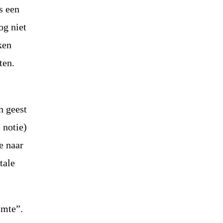
is een
og niet
ken
ten.
n geest
 notie)
e naar
tale
imte”.