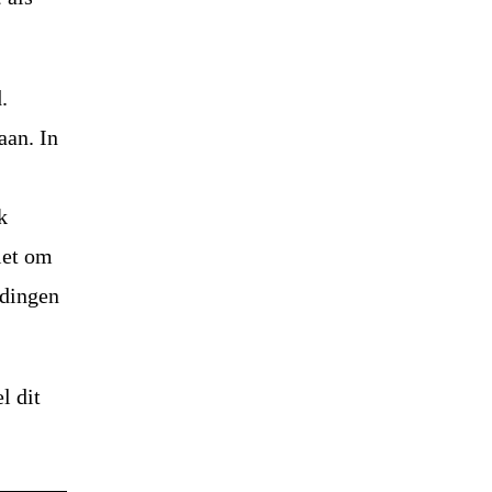
.
aan. In
k
iet om
 dingen
l dit