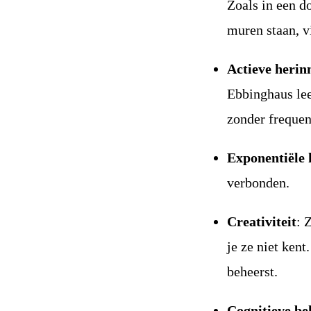
Zoals in een d
muren staan, vi
Actieve herin
Ebbinghaus lee
zonder frequen
Exponentiële 
verbonden.
Creativiteit
: 
je ze niet kent
beheerst.
Cognitieve be