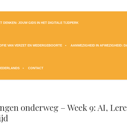
T DENKEN: JOUW GIDS IN HET DIGITALE TIJDPERK
SOFIE VAN VERZET EN WEDERGEBOORTE
AANWEZIGHEID IN AFWEZIGHEID: 
NEDERLANDS
CONTACT
ngen onderweg – Week 9: AI, Ler
ijd