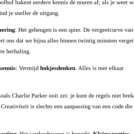
oolhof bakent eerdere kennis de muren af; als je weet w
nd je sneller de uitgang.
nering
: Het geheugen is een spier. De vergeetcurve van
rt ons dat we bijna alles binnen twintig minuten verge
te herhaling.
kennis
: Vermijd
hokjesdenken
. Alles is met elkaar
Zoals Charlie Parker ooit zei: je kunt de regels niet brek
. Creativiteit is slechts een aanpassing van een code die 
lasting
: Het werkgeheugen is beperkt.
Kleine porties