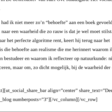
.
had ik niet meer zo’n “behoefte” aan een boek gevoeld
naar een waarheid die zo rauw is dat je wel moet stilst
ar het perfecte algoritme rent, keert hij terug naar het
is die behoefte aan realisme die me herinnert waarom i
n bestudeer en waarom ik reflecteer op natuurkunde: n
ceren, maar om, zo dicht mogelijk, bij de waarheid der
t][ut_social_share_bar align=”center” share_text=”Dee
id_blog numberposts=”3″][/vc_column][/vc_row]