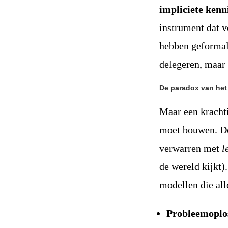
impliciete kenn
instrument dat v
hebben geformali
delegeren, maar 
De paradox van het
Maar een krachti
moet bouwen. De
verwarren met
l
de wereld kijkt)
modellen die al
Probleemoplo