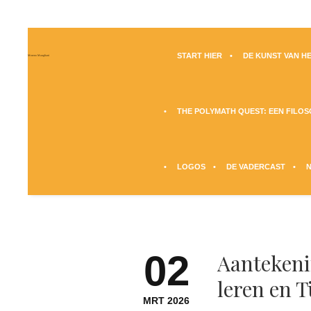
START HIER
DE KUNST VAN HE
Moreno Maugliani
THE POLYMATH QUEST: EEN FILO
LOGOS
DE VADERCAST
02
Aantekeni
leren en T
MRT 2026