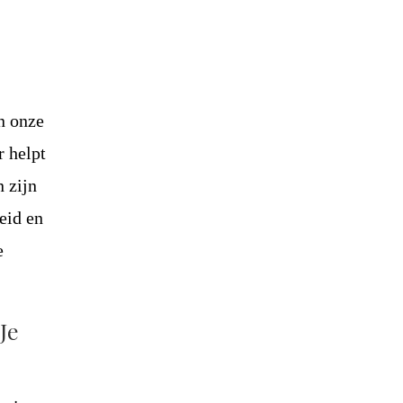
n onze
r helpt
 zijn
eid en
e
Je