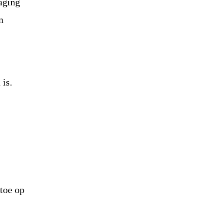
daging
n
 is.
 toe op