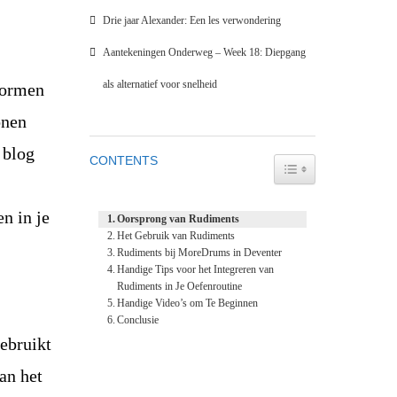
Drie jaar Alexander: Een les verwondering
Aantekeningen Onderweg – Week 18: Diepgang
als alternatief voor snelheid
vormen
onen
 blog
CONTENTS
TOGGLE TABLE OF
en in je
Oorsprong van Rudiments
Het Gebruik van Rudiments
Rudiments bij MoreDrums in Deventer
Handige Tips voor het Integreren van
Rudiments in Je Oefenroutine
Handige Video’s om Te Beginnen
Conclusie
ebruikt
an het