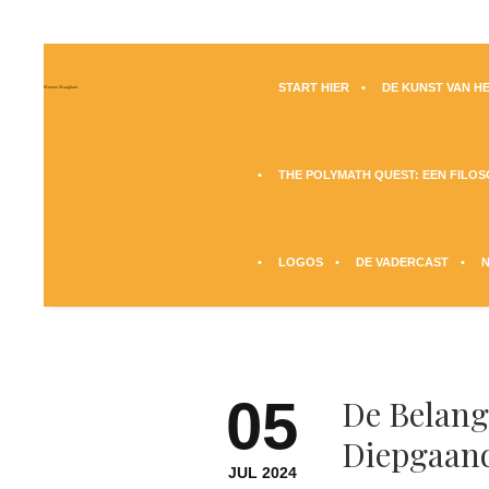
START HIER
DE KUNST VAN HE
Moreno Maugliani
THE POLYMATH QUEST: EEN FILO
LOGOS
DE VADERCAST
05
De Belang
Diepgaan
JUL 2024