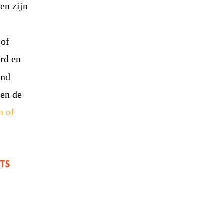
en zijn
 of
rd en
end
 en de
n of