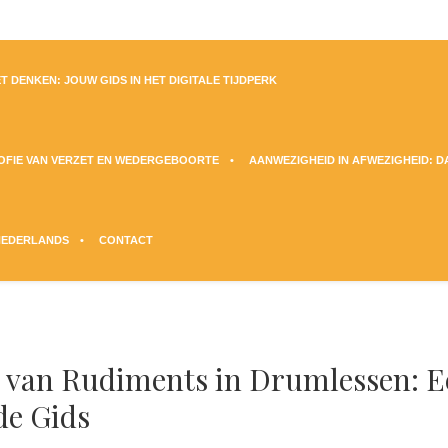
T DENKEN: JOUW GIDS IN HET DIGITALE TIJDPERK
SOFIE VAN VERZET EN WEDERGEBOORTE
AANWEZIGHEID IN AFWEZIGHEID: 
NEDERLANDS
CONTACT
 van Rudiments in Drumlessen: 
de Gids