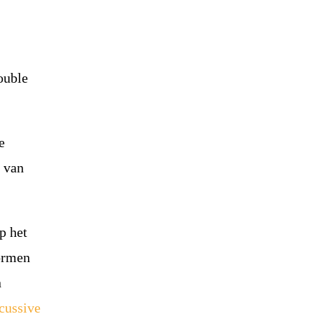
ouble
e
n van
p het
vormen
n
cussive