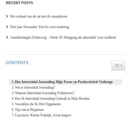
RECENT POSTS
Het verhaal van de rat met de smartphone
Drie jaar Alexander: Een les verwondering
Aantekeningen Onderweg – Week 18: Diepgang als alternatief voor snelheid
CONTENTS
TOGGL
Hoe Interstitial Journaling Mijn Focus en Productiviteit Verhoogt
Wat is Interstitial Journaling?
Waarom Interstitial Journaling Praktiseren?
Hoe Ik Interstitial Journaling Gebruik in Mijn Routine
Voordelen die Ik Heb Opgemerkt
Tips om te Beginnen
Conclusie: Kleine Praktijk, Grote Impact