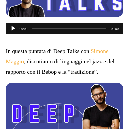
Audiospeler
00:00
00:00
In questa puntata di Deep Talks con
Simone
Maggio
, discutiamo di linguaggi nel jazz e del
rapporto con il Bebop e la “tradizione”.