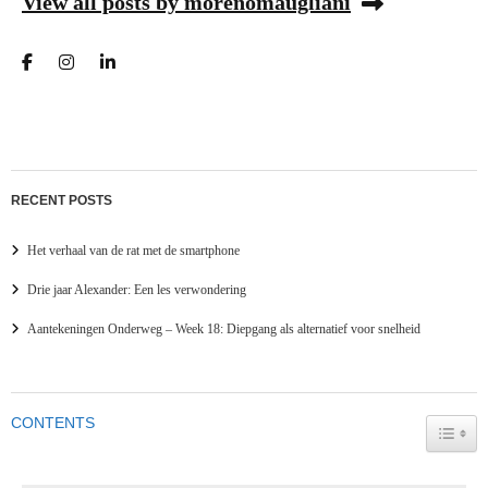
View all posts by morenomaugliani
RECENT POSTS
Het verhaal van de rat met de smartphone
Drie jaar Alexander: Een les verwondering
Aantekeningen Onderweg – Week 18: Diepgang als alternatief voor snelheid
CONTENTS
TOGG