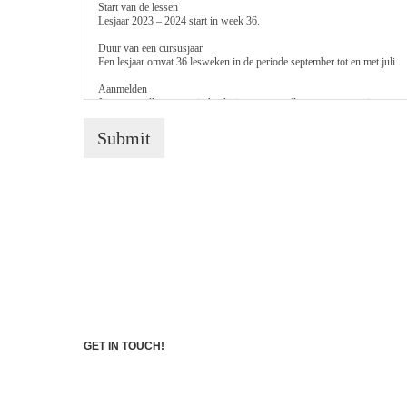
Start van de lessen
Lesjaar 2023 – 2024 start in week 36.
Duur van een cursusjaar
Een lesjaar omvat 36 lesweken in de periode september tot en met juli.
Aanmelden
Je mag op elk moment in het lesjaar een proefles aanvragen en instrome
Opzegtermijn
Submit
Je hebt een termijn van 1 maand om de cursus op te zeggen.
Verlenging
Je dient je bij voortzetting van de lessen, opnieuw aan te melden door m
Uitval van lessen
Uitval van lessen door de docent (ziekte, bijscholing, examens e.d.) geef
lessen door afwezigheid van een docent zijn vervallen, vindt restitutie va
Verzuim van de leerling
Ik word graag minimaal 24 uur van te voren op de hoogte gebracht over he
Betaling
Jouw docent neemt contact met je op over de betalingen.
GET IN TOUCH!