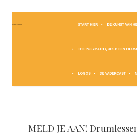
START HIER
DE KUNST VAN HE
Moreno Maugliani
THE POLYMATH QUEST: EEN FILO
LOGOS
DE VADERCAST
MELD JE AAN! Drumlessen