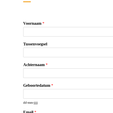
Voornaam
*
Tussenvoegsel
Achternaam
*
Geboortedatum
*
dd-mm-jjjj
Email
*