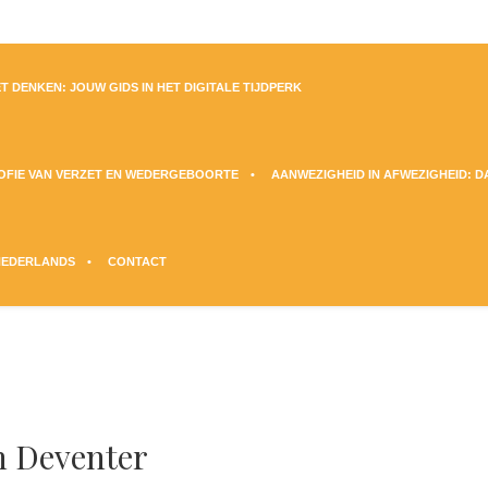
T DENKEN: JOUW GIDS IN HET DIGITALE TIJDPERK
SOFIE VAN VERZET EN WEDERGEBOORTE
AANWEZIGHEID IN AFWEZIGHEID: 
NEDERLANDS
CONTACT
 Deventer