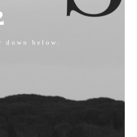
2
er down below.