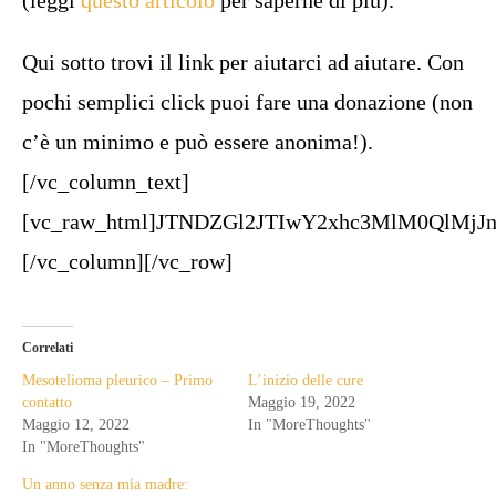
Qui sotto trovi il link per aiutarci ad aiutare. Con
pochi semplici click puoi fare una donazione (non
c’è un minimo e può essere anonima!).
[/vc_column_text]
[vc_raw_html]JTNDZGl2JTIwY2xhc3MlM0QlM
[/vc_column][/vc_row]
Correlati
Mesotelioma pleurico – Primo
L’inizio delle cure
contatto
Maggio 19, 2022
Maggio 12, 2022
In "MoreThoughts"
In "MoreThoughts"
Un anno senza mia madre: