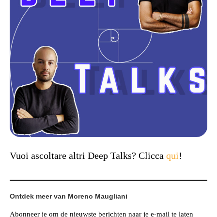
Vuoi ascoltare altri Deep Talks? Clicca
qui
!
Ontdek meer van Moreno Maugliani
Abonneer je om de nieuwste berichten naar je e-mail te laten