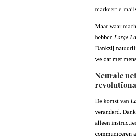
markeert e-mail
Maar waar machin
hebben
Large L
Dankzij natuurl
we dat met mens
Neurale ne
revolutiona
De komst van
L
veranderd. Dankz
alleen instructi
communiceren als