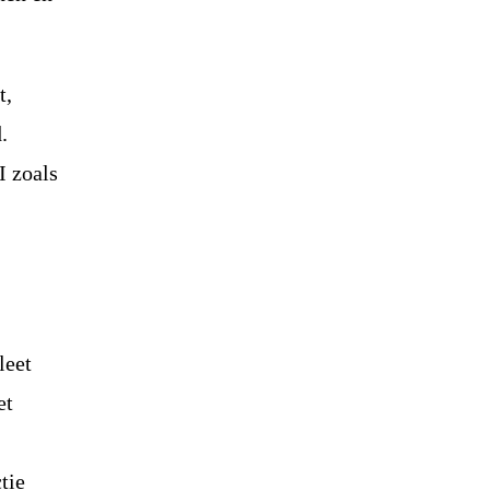
t,
.
I zoals
leet
et
tie