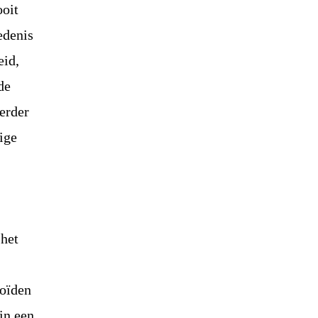
ooit
edenis
eid,
de
erder
ige
 het
noïden
 in een