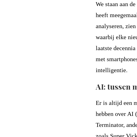
We staan aan de
heeft meegemaakt
analyseren, zien
waarbij elke nie
laatste decenni
met smartphones
intelligentie.
AI: tussen 
Er is altijd een
hebben over AI 
Terminator, and
zoals Super Vick