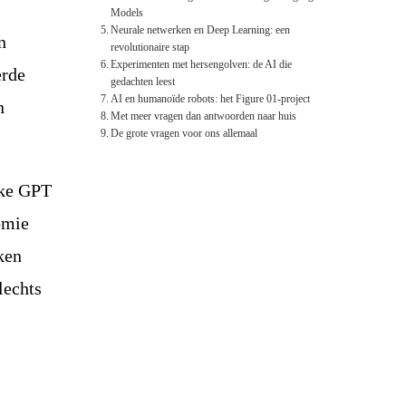
Models
Neurale netwerken en Deep Learning: een
n
revolutionaire stap
Experimenten met hersengolven: de AI die
erde
gedachten leest
AI en humanoïde robots: het Figure 01-project
n
Met meer vragen dan antwoorden naar huis
De grote vragen voor ons allemaal
ijke GPT
nomie
ken
lechts