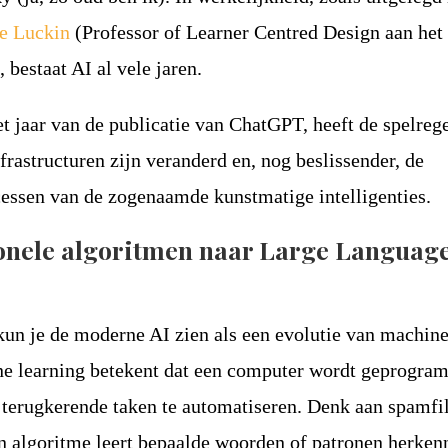
e Luckin
(Professor of Learner Centred Design aan he
bestaat AI al vele jaren.
et jaar van de publicatie van ChatGPT, heeft de spelreg
frastructuren zijn veranderd en, nog beslissender, de
essen van de zogenaamde kunstmatige intelligenties.
ionele algoritmen naar Large Languag
kun je de moderne AI zien als een evolutie van machin
ne learning betekent dat een computer wordt geprogr
 terugkerende taken te automatiseren. Denk aan spamfil
n algoritme leert bepaalde woorden of patronen herken