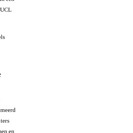
t UCL
els
e
e
ammeerd
ters
nen en