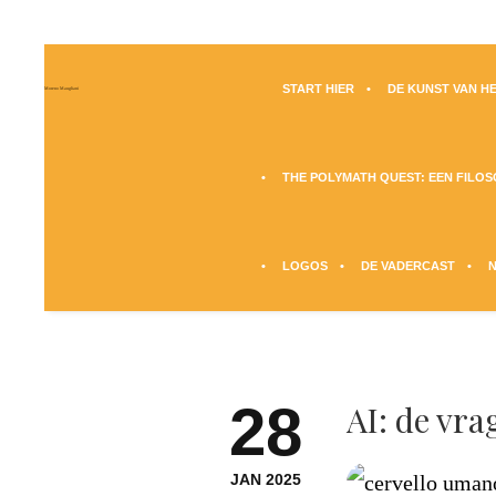
START HIER
DE KUNST VAN HE
Moreno Maugliani
THE POLYMATH QUEST: EEN FILO
LOGOS
DE VADERCAST
28
AI: de vr
JAN 2025