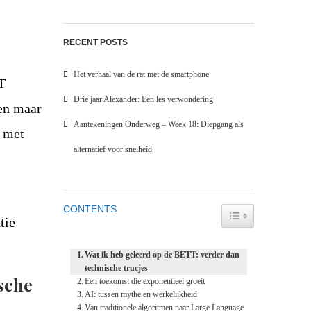
RECENT POSTS
Het verhaal van de rat met de smartphone
T
Drie jaar Alexander: Een les verwondering
zen maar
Aantekeningen Onderweg – Week 18: Diepgang als
e met
alternatief voor snelheid
CONTENTS
TOGGLE TABLE O
tie
Wat ik heb geleerd op de BETT: verder dan
technische trucjes
sche
Een toekomst die exponentieel groeit
AI: tussen mythe en werkelijkheid
Van traditionele algoritmen naar Large Language