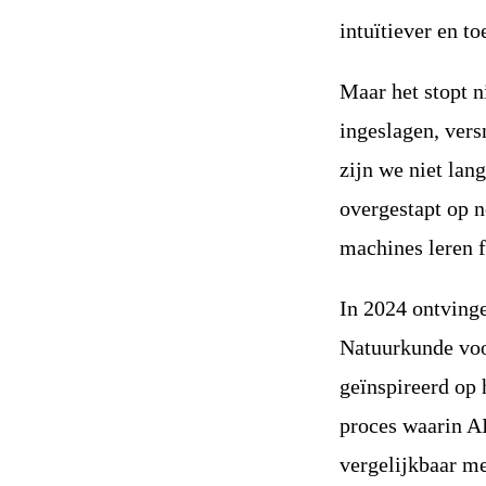
intuïtiever en t
Maar het stopt n
ingeslagen, vers
zijn we niet lan
overgestapt op 
machines leren 
In 2024 ontvin
Natuurkunde voo
geïnspireerd op
proces waarin AI
vergelijkbaar m