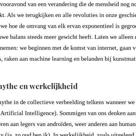
 vooravond van een verandering die de mensheid nog n
. Als we terugkijken en alle revoluties in onze geschi
 we hoe de omvang van elk ervan exponentieel is gegro
uwe balans steeds meer gewicht heeft. Laten we alleen 
a nemen: we beginnen met de komst van internet, gaan v
, raken aan machine learning en belanden bij kunstmat
mythe en werkelijkheid
 mythe in de collectieve verbeelding telkens wanneer we
(Artificial Intelligence). Sommigen van ons denken aan
eren aan legers van androïden, weer anderen aan huma
y (ja, zo oud ben ik). In werkelijkheid, zoals uitgelegd