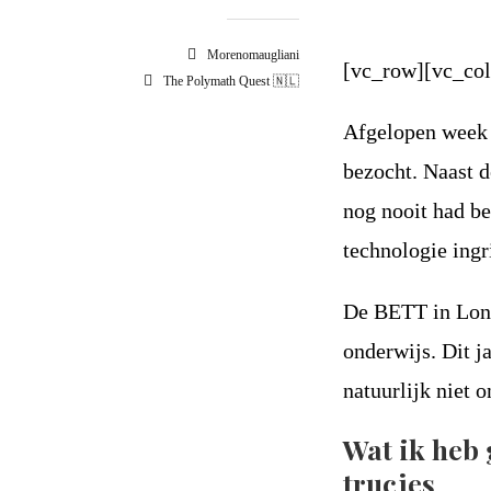
Morenomaugliani
[vc_row][vc_co
The Polymath Quest 🇳🇱
Afgelopen week 
bezocht. Naast d
nog nooit had be
technologie ing
De BETT in Londe
onderwijs. Dit j
natuurlijk niet 
Wat ik heb 
trucjes