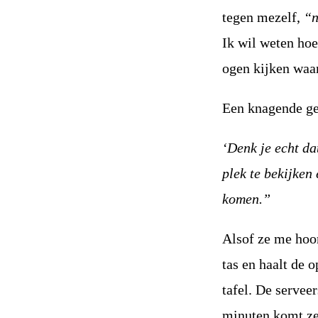
tegen mezelf,
“n
Ik wil weten hoe
ogen kijken waar
Een knagende ge
‘Denk je echt da
plek te bekijken
komen.”
Alsof ze me hoor
tas en haalt de o
tafel. De servee
minuten komt ze 