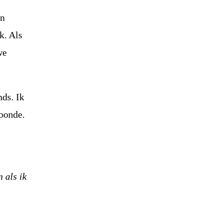
en
k. Als
we
nds. Ik
woonde.
 als ik