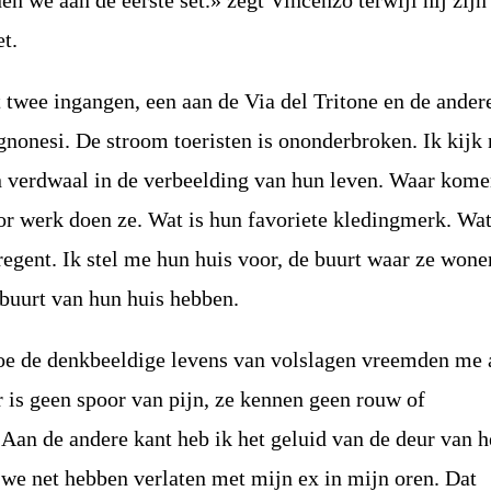
en we aan de eerste set.» zegt Vincenzo terwijl hij zijn
t.
 twee ingangen, een aan de Via del Tritone en de ander
gnonesi. De stroom toeristen is ononderbroken. Ik kijk 
n verdwaal in de verbeelding van hun leven. Waar kome
or werk doen ze. Wat is hun favoriete kledingmerk. Wa
 regent. Ik stel me hun huis voor, de buurt waar ze wone
 buurt van hun huis hebben.
oe de denkbeeldige levens van volslagen vreemden me a
Er is geen spoor van pijn, ze kennen geen rouw of
. Aan de andere kant heb ik het geluid van de deur van h
we net hebben verlaten met mijn ex in mijn oren. Dat