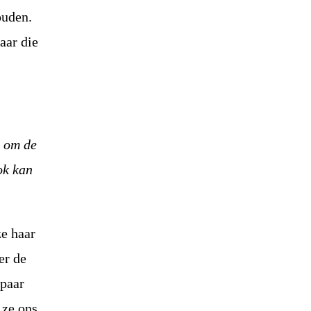
ouden.
aar die
n om de
ok kan
ze haar
er de
 paar
 ze ons