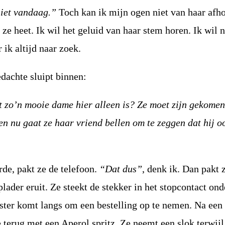
iet vandaag.”
Toch kan ik mijn ogen niet van haar afh
 ze heet. Ik wil het geluid van haar stem horen. Ik wil n
 ik altijd naar zoek.
dachte sluipt binnen:
t zo’n mooie dame hier alleen is? Ze moet zijn gekome
 en nu gaat ze haar vriend bellen om te zeggen dat hij o
de, pakt ze de telefoon.
“Dat dus”
, denk ik. Dan pakt 
plader eruit. Ze steekt de stekker in het stopcontact ond
rster komt langs om een ​​bestelling op te nemen. Na een
terug met een Aperol spritz. Ze neemt een slok terwijl