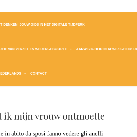
T DENKEN: JOUW GIDS IN HET DIGITALE TIJDPERK
SOFIE VAN VERZET EN WEDERGEBOORTE
AANWEZIGHEID IN AFWEZIGHEID: 
NEDERLANDS
CONTACT
t ik mijn vrouw ontmoette