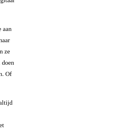
 gitaar
e aan
naar
n ze
t doen
n. Of
ltijd
et