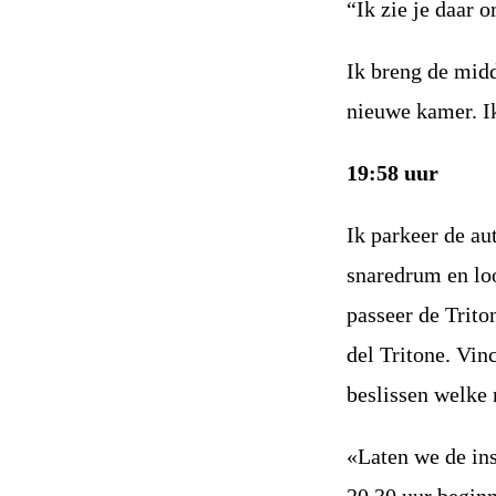
“Ik zie je daar 
Ik breng de mid
nieuwe kamer. I
19:58 uur
Ik parkeer de au
snaredrum en loo
passeer de Trito
del Tritone. Vin
beslissen welke
«Laten we de in