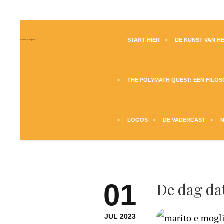
START HIER
DE KUNST VAN HE
Moreno Maugliani
THE POLYMATH QUEST: EEN FILO
LOGOS
DE VADERCAST
01
De dag da
JUL 2023