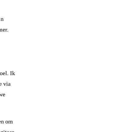
jn
mer.
oel. Ik
e via
 we
 en om