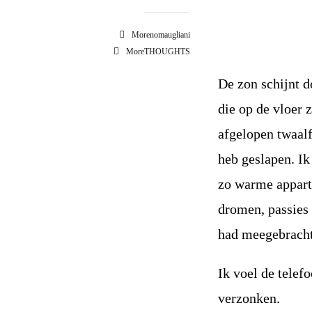
Morenomaugliani
MoreTHOUGHTS
De zon schijnt 
die op de vloer 
afgelopen twaalf
heb geslapen. Ik
zo warme appart
dromen, passies 
had meegebracht
Ik voel de telef
verzonken.