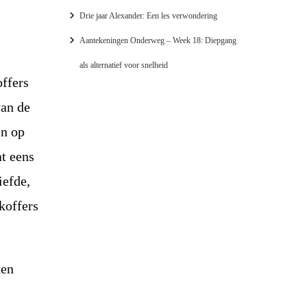
Drie jaar Alexander: Een les verwondering
Aantekeningen Onderweg – Week 18: Diepgang
als alternatief voor snelheid
offers
van de
en op
at eens
iefde,
koffers
ten