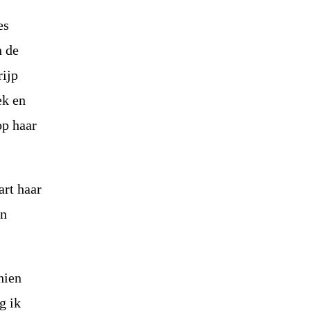
es
n de
rijp
ek en
op haar
art haar
en
hien
g ik