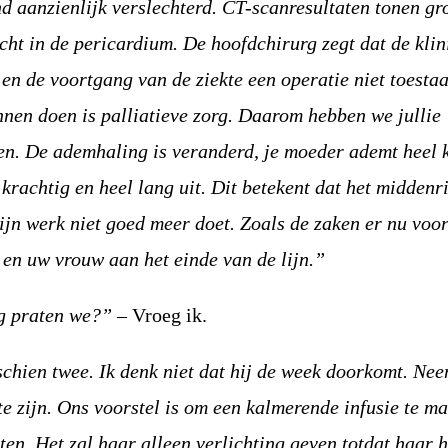
nd aanzienlijk verslechterd. CT-scanresultaten tonen gr
ocht in de pericardium. De hoofdchirurg zegt dat de klin
n de voortgang van de ziekte een operatie niet toesta
nen doen is palliatieve zorg. Daarom hebben we jullie
en. De ademhaling is veranderd, je moeder ademt heel 
 krachtig en heel lang uit. Dit betekent dat het middenr
ijn werk niet goed meer doet. Zoals de zaken er nu voor
r en uw vrouw aan het einde van de lijn.”
g praten we?”
– Vroeg ik.
chien twee. Ik denk niet dat hij de week doorkomt. Ne
te zijn. Ons voorstel is om een ​​kalmerende infusie te 
sten. Het zal haar alleen verlichting geven totdat haar h