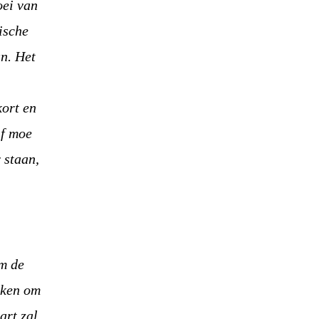
oei van
ische
an. Het
kort en
if moe
 staan,
em de
maken om
art zal