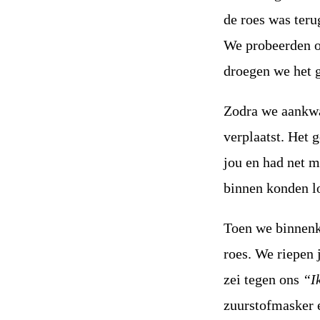
de roes was teru
We probeerden o
droegen we het g
Zodra we aankwa
verplaatst. Het 
jou en had net 
binnen konden l
Toen we binnenk
roes. We riepen 
zei tegen ons
“I
zuurstofmasker 