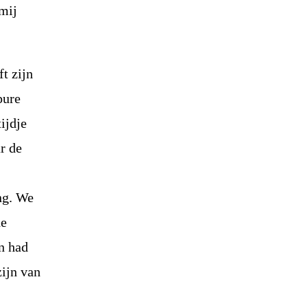
 mij
t zijn
pure
ijdje
r de
ing. We
de
n had
ijn van