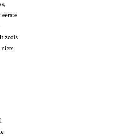
es,
 eerste
e
it zoals
 niets
d
le