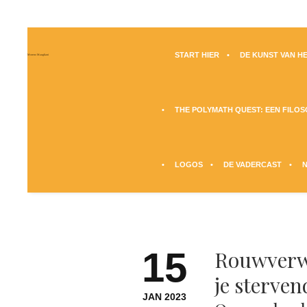
START HIER
DE KUNST VAN HE
Moreno Maugliani
THE POLYMATH QUEST: EEN FILO
LOGOS
DE VADERCAST
15
Rouwverwe
je sterve
JAN 2023