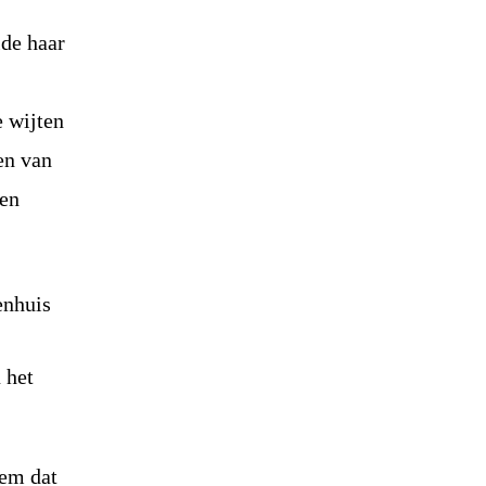
lde haar
e wijten
en van
een
 het
hem dat