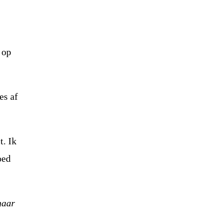
 op
es af
t. Ik
oed
haar