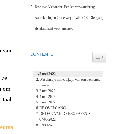
Drie jaar Alexander: Een les verwondering
Aantekeningen Onderweg – Week 18: Diepgang
als alternatief voor snelheid
n van
CONTENTS
TOGGLE TABLE OF
2 mei 2022
e ze
Wat denk je in het bijzijn van een stervende
moeder?
en om
3 mei 2022
4 mei 2022
 taal-
5 mei 2022
DE OVERGANG
DE DAG VAN DE BEGRAFENIS
07/05/2022
Lees ook:
leuraal