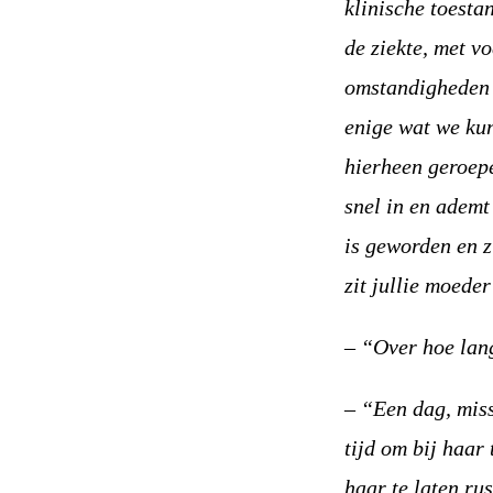
klinische toesta
de ziekte, met v
omstandigheden e
enige wat we kun
hierheen geroep
snel in en ademt
is geworden en z
zit jullie moede
–
“Over hoe lan
–
“Een dag, miss
tijd om bij haar 
haar te laten ru