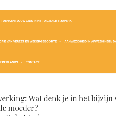
T DENKEN: JOUW GIDS IN HET DIGITALE TIJDPERK
SOFIE VAN VERZET EN WEDERGEBOORTE
AANWEZIGHEID IN AFWEZIGHEID: 
NEDERLANDS
CONTACT
rking: Wat denk je in het bijzijn
nde moeder?