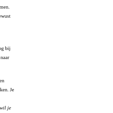
omen.
ewust
og bij
 naar
een
ken. Je
wil je