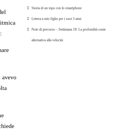
Storia di un topo con lo smartphone
del
Lettera a mio figlio per i suoi 3 anni
ritmica
Note di percorso – Settimana 18: La profondità come
:
alternativa alla velocità
nare
i avevo
lta
me
chiede