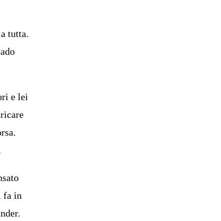
a tutta.
vado
ri e lei
aricare
orsa.
.
nsato
 fa in
nder.