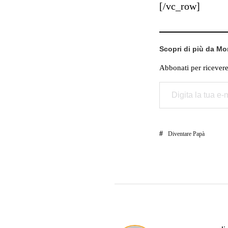
[/vc_row]
Scopri di più da M
Abbonati per ricevere g
Digita la tua e-mail...
Diventare Papà