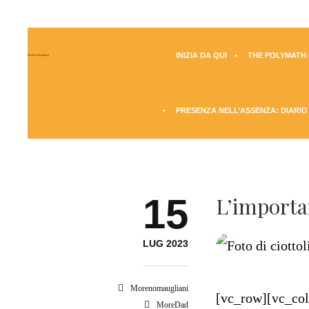
INIZIA DA QUI
THE POLYMATH Q
Moreno Maugliani
PRESENZA NELL’ASSENZA: DIARIO
15
L’importa
LUG 2023
Morenomaugliani
[vc_row][vc_co
MoreDad