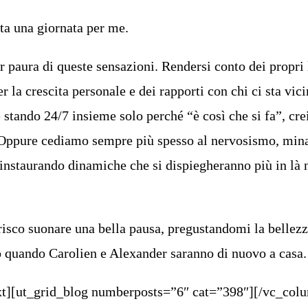
ta una giornata per me.
 paura di queste sensazioni. Rendersi conto dei propri 
r la crescita personale e dei rapporti con chi ci sta vici
 stando 24/7 insieme solo perché “è così che si fa”, cr
 Oppure cediamo sempre più spesso al nervosismo, min
instaurando dinamiche che si dispiegheranno più in là 
risco suonare una bella pausa, pregustandomi la bellezz
 quando Carolien e Alexander saranno di nuovo a casa.
t][ut_grid_blog numberposts=”6″ cat=”398″][/vc_col