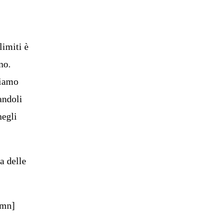
limiti è
no.
eiamo
andoli
negli
a delle
umn]