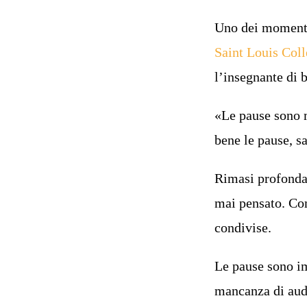
Uno dei momenti 
Saint Louis Col
l’insegnante di 
«Le pause sono m
bene le pause, s
Rimasi profondam
mai pensato. Com
condivise.
Le pause sono im
mancanza di auda