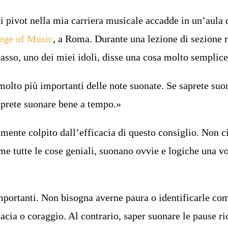
pivot nella mia carriera musicale accadde in un’aula 
lege of Music
, a Roma. Durante una lezione di sezione 
basso, uno dei miei idoli, disse una cosa molto semplice
olto più importanti delle note suonate. Se saprete suo
aprete suonare bene a tempo.»
ente colpito dall’efficacia di questo consiglio. Non c
e tutte le cose geniali, suonano ovvie e logiche una vo
portanti. Non bisogna averne paura o identificarle co
cia o coraggio. Al contrario, saper suonare le pause ri