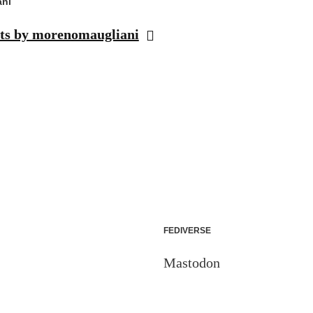
ni
sts by morenomaugliani
FEDIVERSE
Mastodon