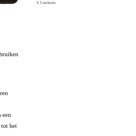
Conclusies
ebruiken
 een
n een
tot het