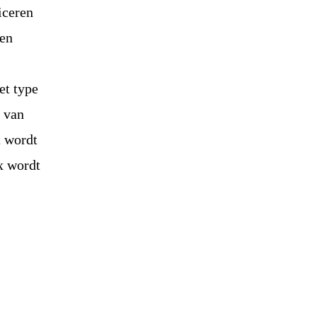
iceren
een
et type
t van
t wordt
x wordt