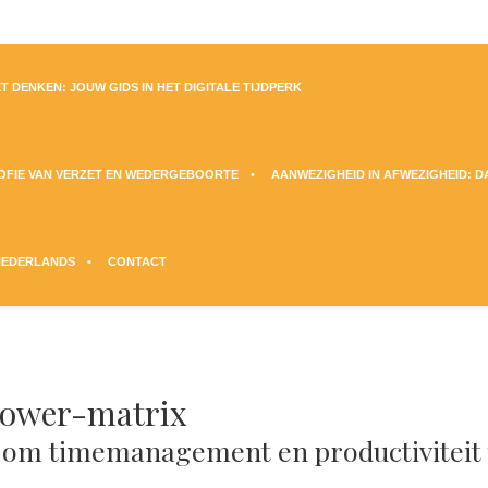
T DENKEN: JOUW GIDS IN HET DIGITALE TIJDPERK
SOFIE VAN VERZET EN WEDERGEBOORTE
AANWEZIGHEID IN AFWEZIGHEID: 
NEDERLANDS
CONTACT
hower-matrix
 om timemanagement en productiviteit 