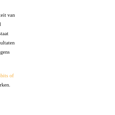
.
teit van
l
staat
ultaten
lgens
bits of
rken.