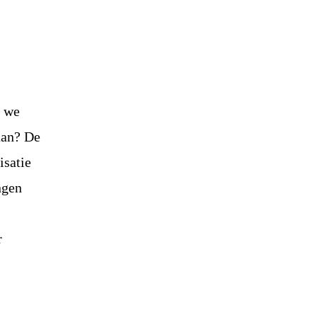
n we
aan? De
isatie
ngen
r