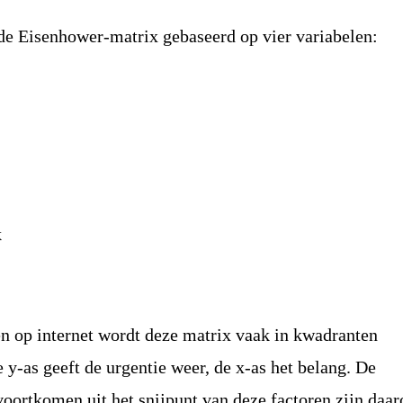
de Eisenhower-matrix gebaseerd op vier variabelen:
k
 en op internet wordt deze matrix vaak in kwadranten
y-as geeft de urgentie weer, de x-as het belang. De
oortkomen uit het snijpunt van deze factoren zijn daa