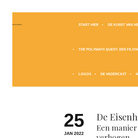
START HIER
DE KUNST VAN HE
Moreno Maugliani
THE POLYMATH QUEST: EEN FILO
LOGOS
DE VADERCAST
25
De Eisen
Een manier
JAN 2022
verhogen.