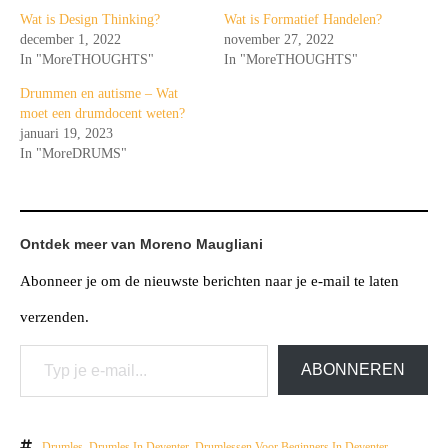
Wat is Design Thinking?
Wat is Formatief Handelen?
december 1, 2022
november 27, 2022
In "MoreTHOUGHTS"
In "MoreTHOUGHTS"
Drummen en autisme – Wat
moet een drumdocent weten?
januari 19, 2023
In "MoreDRUMS"
Ontdek meer van Moreno Maugliani
Abonneer je om de nieuwste berichten naar je e-mail te laten
verzenden.
Typ je e-mail...
ABONNEREN
Drumles
,
Drumles In Deventer
,
Drumlessen Voor Beginners In Deventer
,