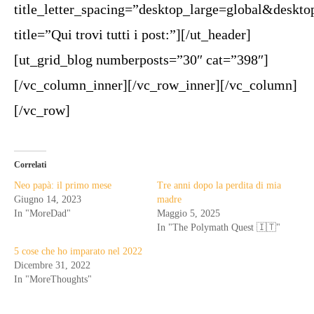
title_letter_spacing=”desktop_large=global&deskt
title=”Qui trovi tutti i post:”][/ut_header]
[ut_grid_blog numberposts=”30″ cat=”398″]
[/vc_column_inner][/vc_row_inner][/vc_column]
[/vc_row]
Correlati
Neo papà: il primo mese
Tre anni dopo la perdita di mia
Giugno 14, 2023
madre
In "MoreDad"
Maggio 5, 2025
In "The Polymath Quest 🇮🇹"
5 cose che ho imparato nel 2022
Dicembre 31, 2022
In "MoreThoughts"